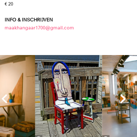
€ 20
INFO & INSCHRIJVEN
maakhangaar1700@gmail.com
Overslaan