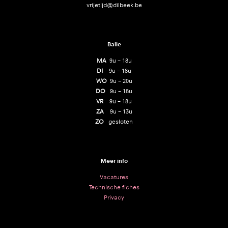
vrijetijd@dilbeek.be
Balie
MA
9u – 18u
DI
9u – 18u
WO
9u – 20u
DO
9u – 18u
VR
9u – 18u
ZA
9u – 13u
ZO
gesloten
Meer info
Vacatures
Technische fiches
Privacy