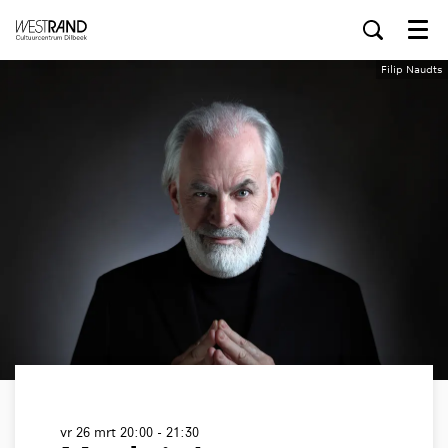
Menu
Filip Naudts
vr 26 mrt
20:00 - 21:30