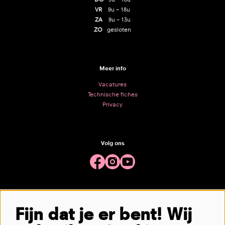
VR
9u – 18u
ZA
9u – 13u
ZO
gesloten
Meer info
Vacatures
Technische fiches
Privacy
Volg ons
Meld je aan voor de nieuwsbrief
Fijn dat je er bent! Wij