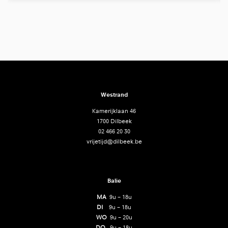
Westrand
Kamerijklaan 46
1700 Dilbeek
02 466 20 30
vrijetijd@dilbeek.be
Balie
MA
9u – 18u
DI
9u – 18u
WO
9u – 20u
DO
9u – 18u