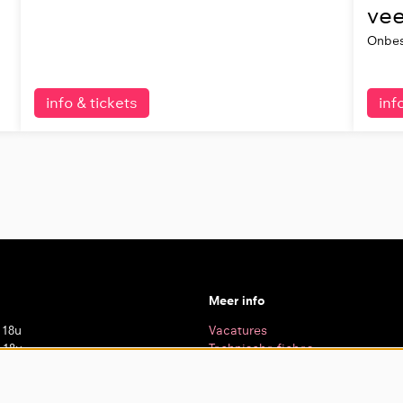
vee
Onbes
info & tickets
inf
Meer info
 18u
Vacatures
 18u
Technische fiches
 20u
Privacy
– 18u
– 18u