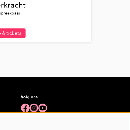
rkracht
preekbaar
o & tickets
Volg ons
Meld je aan voor de nieuwsbrief