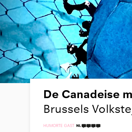
De Canadeise m
Brussels Volkste
HUMOR
TE GAST
4 TAALICONEN