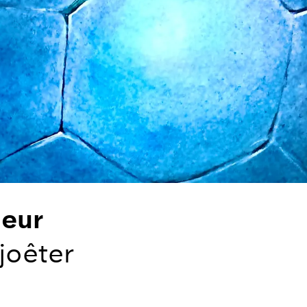
eur
joêter