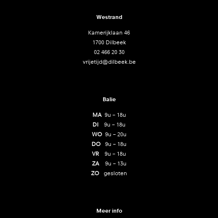
Westrand
Kamerijklaan 46
1700 Dilbeek
02 466 20 30
vrijetijd@dilbeek.be
Balie
MA
9u – 18u
DI
9u – 18u
WO
9u – 20u
DO
9u – 18u
VR
9u – 18u
ZA
9u – 13u
ZO
gesloten
Meer info