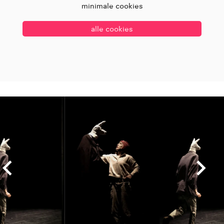
minimale cookies
alle cookies
Overslaan