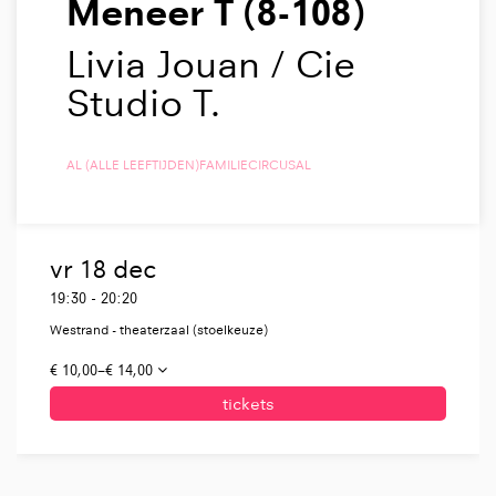
Meneer T (8-108)
Livia Jouan / Cie
Studio T.
AL (ALLE LEEFTIJDEN)
FAMILIE
CIRCUS
AL
vr 18 dec
19:30
-
20:20
Westrand - theaterzaal (stoelkeuze)
€ 10,00–€ 14,00
tickets