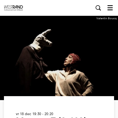
Menu
Valentin Boucq
vr 18 dec
19:30 - 20:20