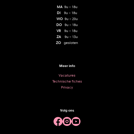
MA
9u – 18u
DI
9u – 18u
WO
9u – 20u
DO
9u – 18u
VR
9u – 18u
ZA
9u – 13u
ZO
gesloten
Meer info
Vacatures
Technische fiches
Privacy
Volg ons