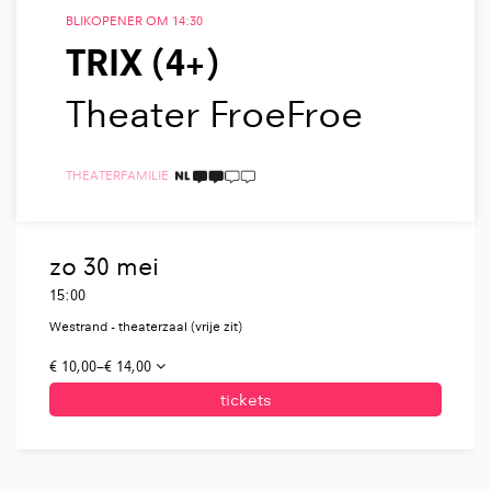
BLIKOPENER OM 14:30
TRIX (4+)
Theater FroeFroe
THEATER
FAMILIE
2 TAALICONEN
zo 30 mei
15:00
Westrand - theaterzaal (vrije zit)
€ 10,00–€ 14,00
tickets