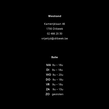
Westrand
Kamerijklaan 46
1700 Dilbeek
02 466 20 30
vrijetijd@dilbeek.be
Balie
MA
9u – 18u
DI
9u – 18u
WO
9u – 20u
DO
9u – 18u
VR
9u – 18u
ZA
9u – 13u
ZO
gesloten