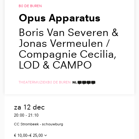
BIJ DE BUREN
Opus Apparatus
Boris Van Severen &
Jonas Vermeulen /
Compagnie Cecilia,
LOD & CAMPO
THEATER
MUZIEK
BIJ DE BUREN
4 TAALICONEN
za 12 dec
20:00
-
21:10
CC Strombeek - schouwburg
€ 10,00–€ 25,00