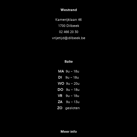
Westrand
Kamerijklaan 46
1700 Dilbeek
02 466 20 30
vrijetijd@dilbeek.be
Balie
MA
9u – 18u
DI
9u – 18u
WO
9u – 20u
DO
9u – 18u
VR
9u – 18u
ZA
9u – 13u
ZO
gesloten
Meer info