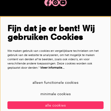
Meld je aan voor de nieuwsbrief
Fijn dat je er bent! Wij
gebruiken Cookies
aanmelden
We maken gebruik van cookies en vergelijkbare technieken om het
Deze site wordt beschermd door reCAPTCHA, dataverwerking gebeurt in overeenstemming met de
Cloud Data Processing
gebruik van de website te analyseren, om het mogelijk te maken
Addendum
van Google.
content van derden af te beelden, zoals ook video’s, en voor
verschillende andere toepassingen. Deze cookies worden ook
geplaatst door derden."
Meer informatie…
alleen functionele cookies
minimale cookies
alle cookies