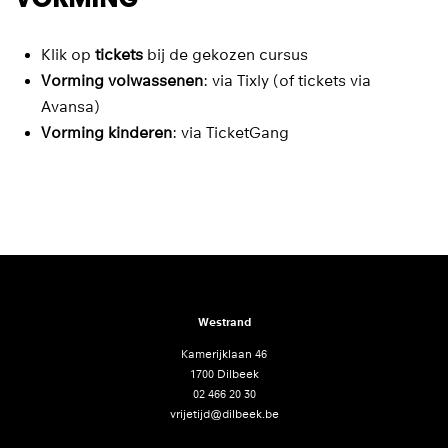
Klik op
tickets
bij de gekozen cursus
Vorming volwassenen
: via Tixly (of tickets via
Avansa)
Vorming kinderen
: via TicketGang
Westrand
Kamerijklaan 46
1700 Dilbeek
02 466 20 30
vrijetijd@dilbeek.be