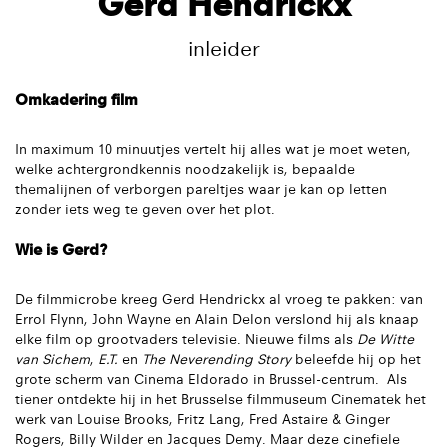
Gerd Hendrickx
inleider
Omkadering film
In maximum 10 minuutjes vertelt hij alles wat je moet weten,
welke achtergrondkennis noodzakelijk is, bepaalde
themalijnen of verborgen pareltjes waar je kan op letten
zonder iets weg te geven over het plot.
Wie is Gerd?
De filmmicrobe kreeg Gerd Hendrickx al vroeg te pakken: van
Errol Flynn, John Wayne en Alain Delon verslond hij als knaap
elke film op grootvaders televisie. Nieuwe films als
De Witte
van Sichem
,
E.T.
en
The Neverending Story
beleefde hij op het
grote scherm van Cinema Eldorado in Brussel-centrum. Als
tiener ontdekte hij in het Brusselse filmmuseum Cinematek het
werk van Louise Brooks, Fritz Lang, Fred Astaire & Ginger
Rogers, Billy Wilder en Jacques Demy. Maar deze cinefiele