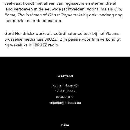
veelvraat houdt niet alleen van regisseurs en sterren die al
lang vertoeven in de eeuwige jachtvelden. Voor films als
Girl
,
Roma
,
The Irishman
of
Ghost Tropic
trekt hij ook vandaag nog
met plezier naar de bioscoop.
Gerd Hendrickx werkt als coördinator cultuur bij het Vlaams-
Brusselse mediahuis BRUZZ. Zijn passie voor film verkondigt
hij wekelijks bij BRUZZ radio.
Westrand
Kamerijklaan 46
1700 Dilbeek
02 466 20 30
vrijetijd@dilbeek.be
Balie