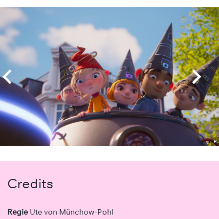
Overslaan
P
Credits
Regie
Ute von Münchow-Pohl