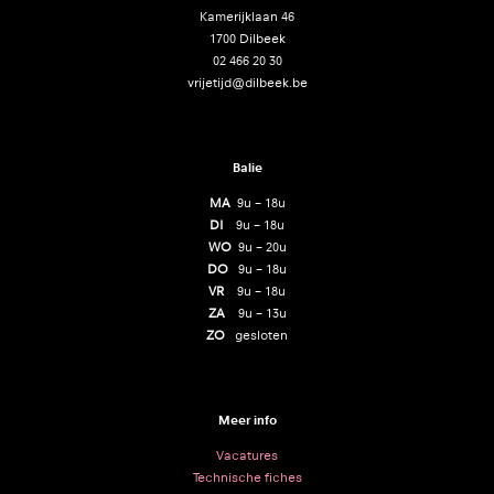
Kamerijklaan 46
1700 Dilbeek
02 466 20 30
vrijetijd@dilbeek.be
Balie
MA
9u – 18u
DI
9u – 18u
WO
9u – 20u
DO
9u – 18u
VR
9u – 18u
ZA
9u – 13u
ZO
gesloten
Meer info
Vacatures
Technische fiches