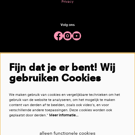
Privacy
Volg ons
Meld je aan voor de nieuwsbrief
Fijn dat je er bent! Wij
gebruiken Cookies
aanmelden
We maken gebruik van cookies en vergelijkbare technieken om het
Deze site wordt beschermd door reCAPTCHA, dataverwerking gebeurt in overeenstemming met de
Cloud Data Processing
gebruik van de website te analyseren, om het mogelijk te maken
Addendum
van Google.
content van derden af te beelden, zoals ook video’s, en voor
verschillende andere toepassingen. Deze cookies worden ook
geplaatst door derden."
Meer informatie…
alleen functionele cookies