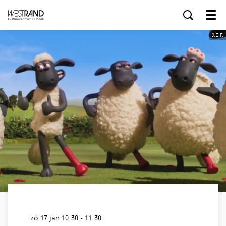
Menu
J.E.F.
zo 17 jan
10:30 - 11:30