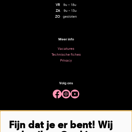
VR
9u – 18u
ZA
9u – 13u
ZO
gesloten
Meer info
Vacatures
Technische fiches
Privacy
Volg ons
Meld je aan voor de nieuwsbrief
Fijn dat je er bent! Wij