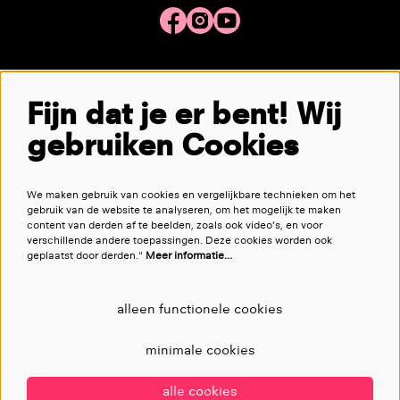
Meld je aan voor de nieuwsbrief
Fijn dat je er bent! Wij
gebruiken Cookies
aanmelden
We maken gebruik van cookies en vergelijkbare technieken om het
Deze site wordt beschermd door reCAPTCHA, dataverwerking gebeurt in overeenstemming met de
Cloud Data Processing
gebruik van de website te analyseren, om het mogelijk te maken
Addendum
van Google.
content van derden af te beelden, zoals ook video’s, en voor
verschillende andere toepassingen. Deze cookies worden ook
geplaatst door derden."
Meer informatie…
alleen functionele cookies
minimale cookies
alle cookies