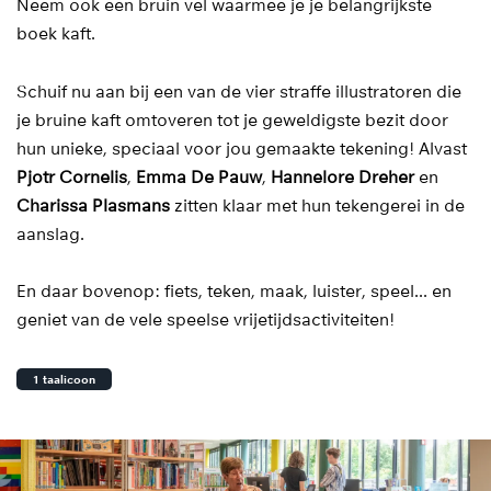
Neem ook een bruin vel waarmee je je belangrijkste
boek kaft.
Schuif nu aan bij een van de vier straffe illustratoren die
je bruine kaft omtoveren tot je geweldigste bezit door
hun unieke, speciaal voor jou gemaakte tekening! Alvast
Pjotr Cornelis
,
Emma De Pauw
,
Hannelore Dreher
en
Charissa Plasmans
zitten klaar met hun tekengerei in de
aanslag.
En daar bovenop: fiets, teken, maak, luister, speel... en
geniet van de vele speelse vrijetijdsactiviteiten!
1 taalicoon
Overslaan