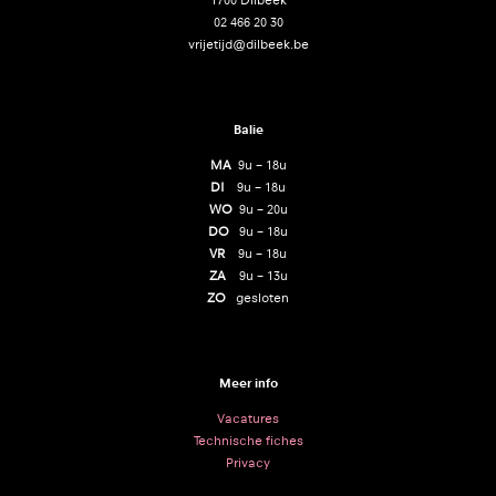
1700 Dilbeek
02 466 20 30
vrijetijd@dilbeek.be
Balie
MA
9u – 18u
DI
9u – 18u
WO
9u – 20u
DO
9u – 18u
VR
9u – 18u
ZA
9u – 13u
ZO
gesloten
Meer info
Vacatures
Technische fiches
Privacy