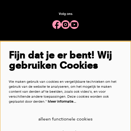
Volg ons
Meld je aan voor de nieuwsbrief
Fijn dat je er bent! Wij
gebruiken Cookies
aanmelden
We maken gebruik van cookies en vergelijkbare technieken om het
Deze site wordt beschermd door reCAPTCHA, dataverwerking gebeurt in overeenstemming met de
Cloud Data Processing
gebruik van de website te analyseren, om het mogelijk te maken
Addendum
van Google.
content van derden af te beelden, zoals ook video’s, en voor
verschillende andere toepassingen. Deze cookies worden ook
geplaatst door derden."
Meer informatie…
alleen functionele cookies