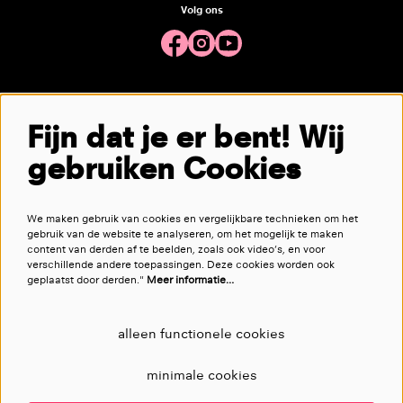
Volg ons
Meld je aan voor de nieuwsbrief
Fijn dat je er bent! Wij
gebruiken Cookies
aanmelden
We maken gebruik van cookies en vergelijkbare technieken om het
Deze site wordt beschermd door reCAPTCHA, dataverwerking gebeurt in overeenstemming met de
Cloud Data Processing
gebruik van de website te analyseren, om het mogelijk te maken
Addendum
van Google.
content van derden af te beelden, zoals ook video’s, en voor
verschillende andere toepassingen. Deze cookies worden ook
geplaatst door derden."
Meer informatie…
alleen functionele cookies
minimale cookies