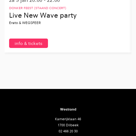
DONKER FEEST (STAAND CONCERT)
Live New Wave party
Erato & WEGSFEER
info & tickets
Westrand
Kamerijklaan 46
1700 Dilbeek
02 466 20 30