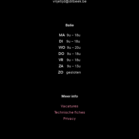
vrijetijd@dilbeek.be
Balie
MA
9u – 18u
DI
9u – 18u
WO
9u – 20u
DO
9u – 18u
VR
9u – 18u
ZA
9u – 13u
ZO
gesloten
Meer info
Vacatures
Technische fiches
Privacy