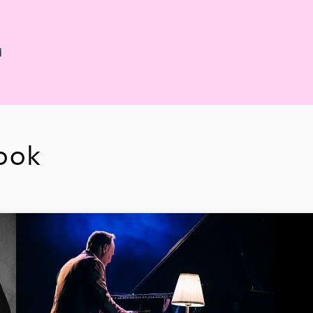
d
ook