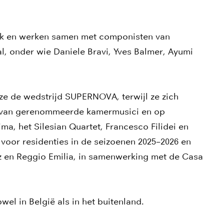
ek en werken samen met componisten van
al, onder wie Daniele Bravi, Yves Balmer, Ayumi
Inzoomen
ze de wedstrijd SUPERNOVA, terwijl ze zich
g van gerenommeerde kamermusici en op
a, het Silesian Quartet, Francesco Filidei en
 voor residenties in de seizoenen 2025–2026 en
tz en Reggio Emilia, in samenwerking met de Casa
el in België als in het buitenland.