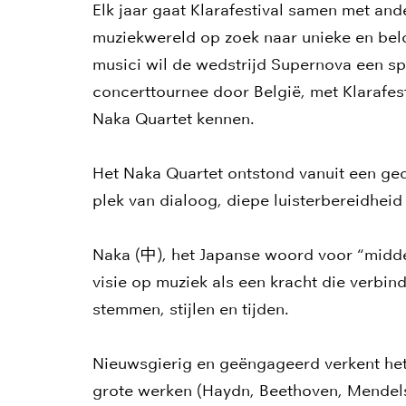
Elk jaar gaat Klarafestival samen met an
muziekwereld op zoek naar unieke en be
musici wil de wedstrijd Supernova een sp
concerttournee door België, met Klarafestiv
Naka Quartet kennen.
Het Naka Quartet ontstond vanuit een g
plek van dialoog, diepe luisterbereidheid
Naka (中), het Japanse woord voor “midden
visie op muziek als een kracht die verbin
stemmen, stijlen en tijden.
Nieuwsgierig en geëngageerd verkent het 
grote werken (Haydn, Beethoven, Mendel