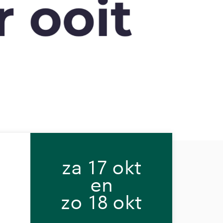
za 17 okt
en
zo 18 okt