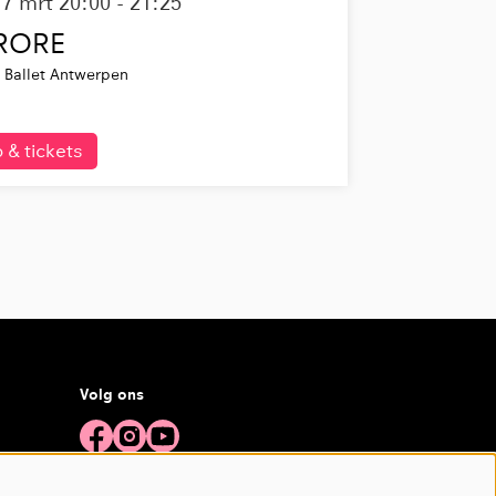
17 mrt
20:00 - 21:25
RORE
r Ballet Antwerpen
o & tickets
Volg ons