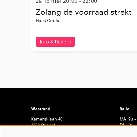
za 15 mei
20:00 - 22:00
Zolang de voorraad strekt
Hans Cools
info & tickets
Westrand
Balie
Kamerijklaan 46
MA
9u –
1700 Dilbeek
DI
9u –
02 466 20 30
WO
9u –