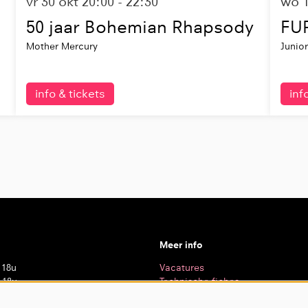
vr 30 okt
20:00 - 22:30
wo 
50 jaar Bohemian Rhapsody
FU
Mother Mercury
Junio
info & tickets
inf
Meer info
 18u
Vacatures
 18u
Technische fiches
 20u
Privacy