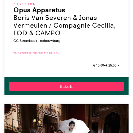
BIJ DE BUREN
Opus Apparatus
Boris Van Severen & Jonas
Vermeulen / Compagnie Cecilia,
LOD & CAMPO
CC Strombeek - schouwburg
THEATER
MUZIEK
BIJ DE BUREN
€ 10,00–€ 25,00
tickets