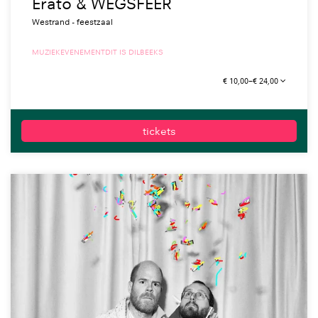
Erato & WEGSFEER
Westrand - feestzaal
MUZIEK
EVENEMENT
DIT IS DILBEEKS
€ 10,00–€ 24,00
tickets