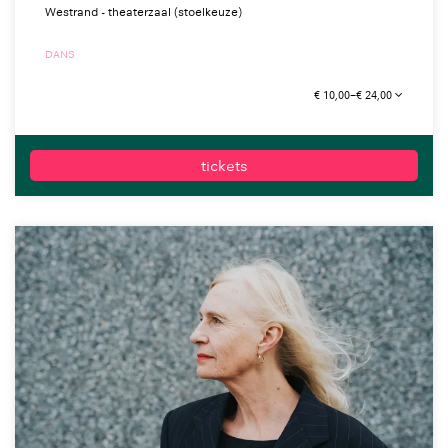
Westrand - theaterzaal (stoelkeuze)
DANS
€ 10,00–€ 24,00
tickets