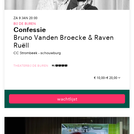
ZA 9 JAN
20:00
BIJ DE BUREN
Confessie
Bruno Vanden Broecke & Raven
Ruëll
CC Strombeek - schouwburg
THEATER
BIJ DE BUREN
4 TAALICONEN
€ 10,00–€ 20,00
wachtlijst