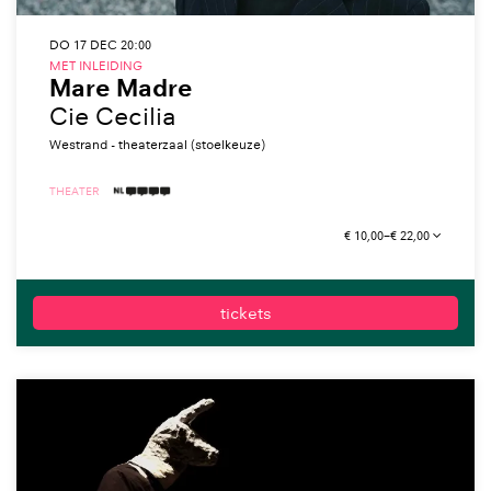
DO 17 DEC
20:00
MET INLEIDING
Mare Madre
Cie Cecilia
Westrand - theaterzaal (stoelkeuze)
THEATER
4 TAALICONEN
€ 10,00–€ 22,00
tickets