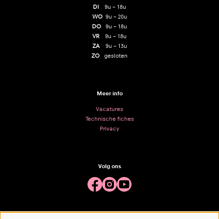
DI
9u – 18u
WO
9u – 20u
DO
9u – 18u
VR
9u – 18u
ZA
9u – 13u
ZO
gesloten
Meer info
Vacatures
Technische fiches
Privacy
Volg ons
Meld je aan voor de nieuwsbrief