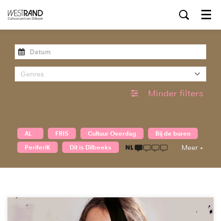
Menu
Genres
Minder filters
AL
FRIS
Cultuur Overdag
Bij de buren
PeriferiK
Dit is Dilbeeks
1 taalicoon
Meer +