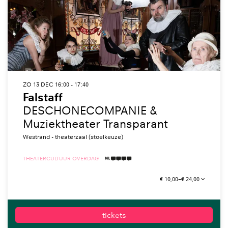
ZO 13 DEC
16:00 - 17:40
Falstaff
DESCHONECOMPANIE &
Muziektheater Transparant
Westrand - theaterzaal (stoelkeuze)
THEATER
CULTUUR OVERDAG
4 TAALICONEN
€ 10,00–€ 24,00
tickets