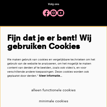
Volg ons
Meld je aan voor de nieuwsbrief
Fijn dat je er bent! Wij
gebruiken Cookies
aanmelden
We maken gebruik van cookies en vergelijkbare technieken om het
Deze site wordt beschermd door reCAPTCHA, dataverwerking gebeurt in overeenstemming met de
Cloud Data Processing
gebruik van de website te analyseren, om het mogelijk te maken
Addendum
van Google.
content van derden af te beelden, zoals ook video’s, en voor
verschillende andere toepassingen. Deze cookies worden ook
geplaatst door derden."
Meer informatie…
alleen functionele cookies
minimale cookies