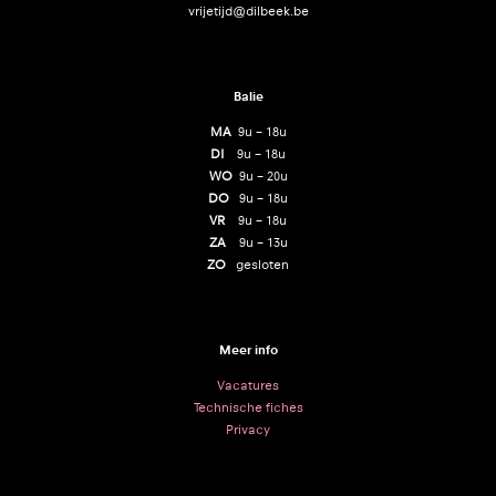
vrijetijd@dilbeek.be
Balie
MA
9u – 18u
DI
9u – 18u
WO
9u – 20u
DO
9u – 18u
VR
9u – 18u
ZA
9u – 13u
ZO
gesloten
Meer info
Vacatures
Technische fiches
Privacy